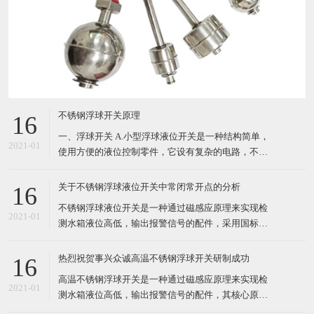
不锈钢浮球开关原理
16
一、浮球开关 A.小型浮球液位开关是一种结构简单，
2021-01
使用方便的液位控制零件，它设有复杂的电路，不会
受到干扰， 只要材质选择正确，任何性质液体、压
力、温度皆可使用。 B.液体比重不同时，浮球的动作
关于不锈钢浮球液位开关中常闭常开点的分析
16
位置将会有所变动，一般SG比水小时，浮球浸在液体
不锈钢浮球液位开关是一种通过磁感应原理来实现检
中部分将相对增多。 C.浮球开关产品
2021-01
测水箱液位高低，输出报警信号的配件，采用国标
304/316材质制作，其核心原件为干簧管，均来自日
本、俄罗斯进口，结构电路简单，使用方便，其多用
热烈祝贺事兴众诚高温不锈钢浮球开关研制成功
16
于温度高的油箱、水箱设备上。 不锈钢浮球液位开关
高温不锈钢浮球开关是一种通过磁感应原理来实现检
一般分为两个信号输出点：常开和常闭。常开指的是
2021-01
测水箱液位高低，输出报警信号的配件，其核心原件
干簧管触
为干簧管，均来自日本、俄罗斯进口，结构电路简