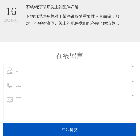
单，使用方便。其最主要的特点就是能够使用于180
不锈钢浮球开关上的配件详解
16
度温度环境中。前面浮球开关厂家--事兴众诚电子有
不锈钢浮球开关对于某些设备的重要性不言而喻，那
提到过正在进行高温浮球液位开关的研制。今天事兴
2021-01
对于不锈钢液位开关上的配件我们也必须了解清楚。
众诚电子终于研制
首先，从外表看液位开关我们就知道其中的几种配
件：浮球、不锈钢管、挡片、螺丝、线材、密封胶等
几样，而内部的也是最重要的就是干簧管。干簧管是
从国外进口过来的，也是液位开关中最主要的配件之
在线留言
一，它属于玻璃管原件
立即提交