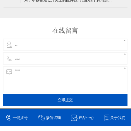
对于不锈钢液位开关上的配件我们也必须了解清楚。
众诚电子终于研制
首先，从外表看液位开关我们就知道其中的几种配
件：浮球、不锈钢管、挡片、螺丝、线材、密封胶等
几样，而内部的也是最重要的就是干簧管。干簧管是
从国外进口过来的，也是液位开关中最主要的配件之
在线留言
一，它属于玻璃管原件
立即提交
一键拨号
微信咨询
产品中心
关于我们
东莞市驰诚电子有限公司 版权所有