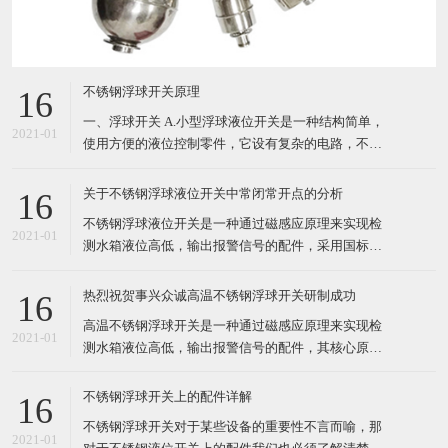
不锈钢浮球开关原理
16
一、浮球开关 A.小型浮球液位开关是一种结构简单，
2021-01
使用方便的液位控制零件，它设有复杂的电路，不会
受到干扰， 只要材质选择正确，任何性质液体、压
力、温度皆可使用。 B.液体比重不同时，浮球的动作
关于不锈钢浮球液位开关中常闭常开点的分析
16
位置将会有所变动，一般SG比水小时，浮球浸在液体
不锈钢浮球液位开关是一种通过磁感应原理来实现检
中部分将相对增多。 C.浮球开关产品
2021-01
测水箱液位高低，输出报警信号的配件，采用国标
304/316材质制作，其核心原件为干簧管，均来自日
本、俄罗斯进口，结构电路简单，使用方便，其多用
热烈祝贺事兴众诚高温不锈钢浮球开关研制成功
16
于温度高的油箱、水箱设备上。 不锈钢浮球液位开关
高温不锈钢浮球开关是一种通过磁感应原理来实现检
一般分为两个信号输出点：常开和常闭。常开指的是
2021-01
测水箱液位高低，输出报警信号的配件，其核心原件
干簧管触
为干簧管，均来自日本、俄罗斯进口，结构电路简
单，使用方便。其最主要的特点就是能够使用于180
不锈钢浮球开关上的配件详解
16
度温度环境中。前面浮球开关厂家--事兴众诚电子有
不锈钢浮球开关对于某些设备的重要性不言而喻，那
提到过正在进行高温浮球液位开关的研制。今天事兴
2021-01