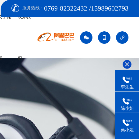
0769-82322432 /15989602793
服务热线：
关于驰
联系我
诚
们
李先生
陈小姐
吴小姐