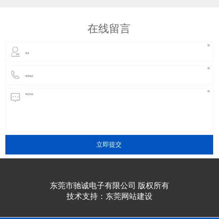
几样，而内部的也是最重要的就是干簧管。干簧管是
从国外进口过来的，也是液位开关中最主要的配件之
在线留言
一，它属于玻璃管原件
立即提交
东莞市驰诚电子有限公司 版权所有
技术支持：
东莞网站建设​