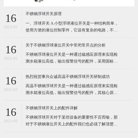
不锈钢浮球开关原理
16
一、浮球开关 A.小型浮球液位开关是一种结构简单，
2021-01
使用方便的液位控制零件，它设有复杂的电路，不会
受到干扰， 只要材质选择正确，任何性质液体、压
力、温度皆可使用。 B.液体比重不同时，浮球的动作
关于不锈钢浮球液位开关中常闭常开点的分析
16
位置将会有所变动，一般SG比水小时，浮球浸在液体
不锈钢浮球液位开关是一种通过磁感应原理来实现检
中部分将相对增多。 C.浮球开关产品
2021-01
测水箱液位高低，输出报警信号的配件，采用国标
304/316材质制作，其核心原件为干簧管，均来自日
本、俄罗斯进口，结构电路简单，使用方便，其多用
热烈祝贺事兴众诚高温不锈钢浮球开关研制成功
16
于温度高的油箱、水箱设备上。 不锈钢浮球液位开关
高温不锈钢浮球开关是一种通过磁感应原理来实现检
一般分为两个信号输出点：常开和常闭。常开指的是
2021-01
测水箱液位高低，输出报警信号的配件，其核心原件
干簧管触
为干簧管，均来自日本、俄罗斯进口，结构电路简
单，使用方便。其最主要的特点就是能够使用于180
不锈钢浮球开关上的配件详解
16
度温度环境中。前面浮球开关厂家--事兴众诚电子有
不锈钢浮球开关对于某些设备的重要性不言而喻，那
提到过正在进行高温浮球液位开关的研制。今天事兴
2021-01
对于不锈钢液位开关上的配件我们也必须了解清楚。
众诚电子终于研制
首先，从外表看液位开关我们就知道其中的几种配
件：浮球、不锈钢管、挡片、螺丝、线材、密封胶等